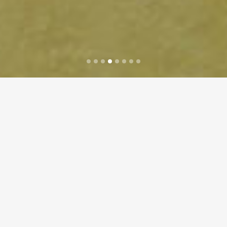
Chachacha Beach
Appartementen
BON BINI NA BONEIRU I
CHACHACHA BEACH
APARTMENTS!